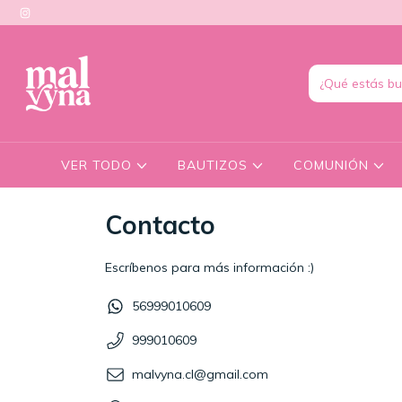
VER TODO
BAUTIZOS
COMUNIÓN
Contacto
Escríbenos para más información :)
56999010609
999010609
malvyna.cl@gmail.com