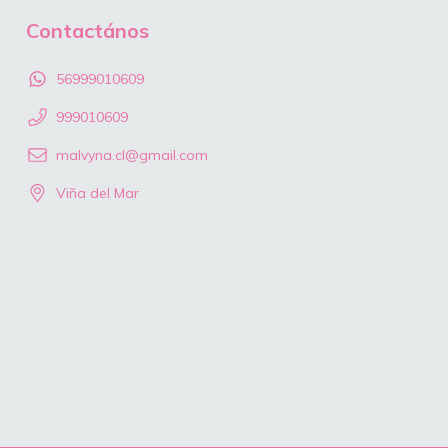
Contactános
56999010609
999010609
malvyna.cl@gmail.com
Viña del Mar