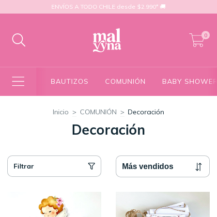
ENVÍOS A TODO CHILE desde $2.990* 🚚
0
BAUTIZOS
COMUNIÓN
BABY SHOWE
Inicio
>
COMUNIÓN
>
Decoración
Decoración
Filtrar